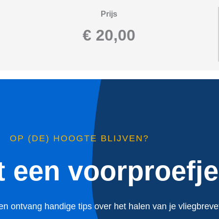
Prijs
€ 20,00
OP (DE) HOOGTE BLIJVEN?
t een voorproefj
en ontvang handige tips over het halen van je vliegbreve