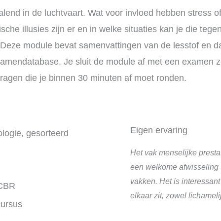
palend in de luchtvaart. Wat voor invloed hebben stress 
che illusies zijn er en in welke situaties kan je die teg
k. Deze module bevat samenvattingen van de lesstof en d
xamendatabase. Je sluit de module af met een examen z
agen die je binnen 30 minuten af moet ronden.
Eigen ervaring
ologie, gesorteerd
Het vak menselijke presta
een welkome afwisseling 
vakken. Het is interessan
 CBR
elkaar zit, zowel lichamel
cursus