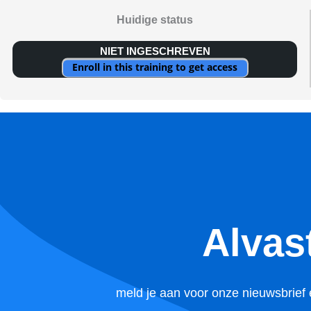
Huidige status
NIET INGESCHREVEN
Enroll in this training to get access
Alvas
meld je aan voor onze nieuwsbrief 