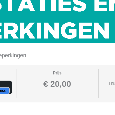
beperkingen
Prijs
€ 20,00
Thi
cess